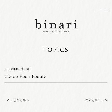
Youn-a Official Web
TOPICS
2022
年
08
月
23
日
Clé de Peau Beauté
前の記事へ
次の記事へ