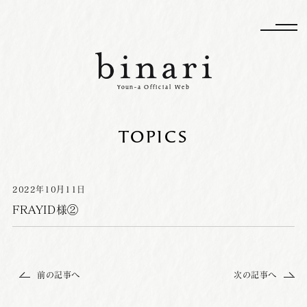
Youn-a Official Web
TOPICS
2022
年
10
月
11
日
FRAYID様②
前の記事へ
次の記事へ