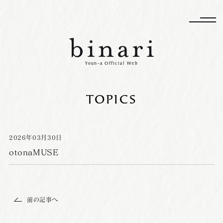
Youn-a Official Web
TOPICS
2026
年
03
月
30
日
otonaMUSE
前の記事へ